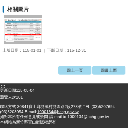
社
相關圖片
區
資
源
門
診
時
上版日期：115-01-01
下版日期：115-12-31
間
表
回上一頁
回最上面
預
防
與
:::
注
更新日期
115-08-04
射
瀏覽人次
101
時
聯絡方式:30841寶山鄉雙溪村雙園路2段273號 TEL:(03)5207694
間
(03)5203054 E-mail:
1000134@hchg.gov.tw
表
如對本所有任何意見或疑問 請 mail to 1000134@hchg.gov.tw
本網站為新竹縣寶山鄉版權所有
法