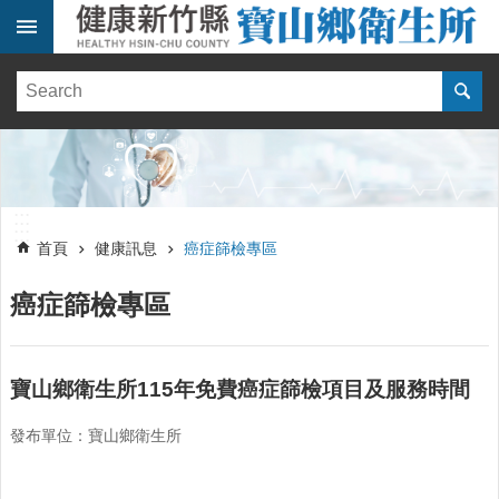
跳到主要內容區塊
:::
健
康
訊
息
單
:::
位
:::
簡
首頁
健康訊息
癌症篩檢專區
介
癌症篩檢專區
便
民
服
務
寶山鄉衛生所115年免費癌症篩檢項目及服務時間
醫
發布單位：寶山鄉衛生所
療
資
源