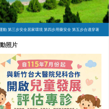
運動 第三步安全居家環境 第四步用藥安全 第五步合適穿著
三招防止跌倒 第四招戒菸限酒 第五招早期檢查 第六招適度日曬
活動照片
縣政府衛生局 諮詢專線03-5518160 分機261 林小姐、分機266歐小姐
樂活~遠離心血管疾病風險!
的重要關鍵，建議攝取足夠的鈣質、維生素D與優質蛋白質，以維持骨骼健康