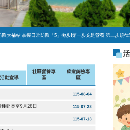
防跌大補帖 掌握日常防跌「5」撇步!第一步充足營養 第二步規律
骨質疏鬆不要來 儲存骨本有6招 第一招均衡飲食 第二招適度運動 第
~新竹縣政府衛生局邀請您的寶貝加入幼兒專責醫師制度計畫，讓幼兒專責醫師與您「童」行~新竹
社區營養專
癌症篩檢專
活動宣導
區
區
更年期 護心5要訣~健康體重 均衡飲食 規律運動 放鬆舒緩 無菸
115-08-04
更年期不是健康的轉折點，而是「重新照顧自己的開始」均衡飲食是預防骨質疏鬆
種延長至9月28日
115-07-28
115-07-13