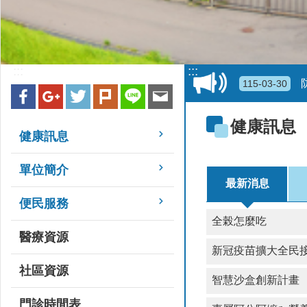
:::
:::
115-03-30
115-03-30
健康訊息
健康訊息
115-02-11
單位簡介
最新消息
115-02-10
便民服務
全榖怎麼吃
115-03-30
醫療資源
新冠疫苗擴大全民接
社區資源
智慧沙盒創新計畫
門診時間表