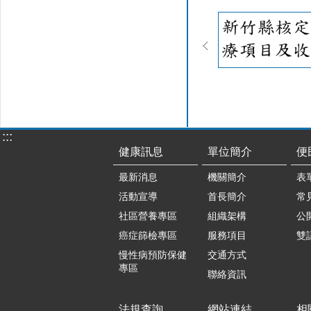
:::
健康訊息
單位簡介
便
最新消息
機關簡介
表
活動宣導
首長簡介
常
社區營養專區
組織架構
公
癌症篩檢專區
服務項目
雙
慢性病預防保健
交通方式
專區
聯絡資訊
法規查詢
網站連結
相