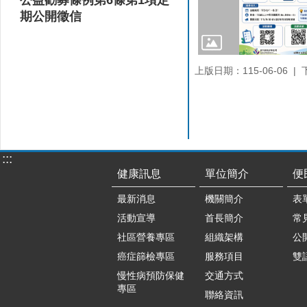
期公開徵信
上版日期：115-06-06
:::
健康訊息
單位簡介
便
最新消息
機關簡介
表
活動宣導
首長簡介
常
社區營養專區
組織架構
公
癌症篩檢專區
服務項目
雙
慢性病預防保健
交通方式
專區
聯絡資訊