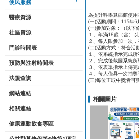
便民服務
為提升科學算病館使用
醫療資源
(一)活動期間：115年6
(一)參加對象：（以下
社區資源
１、年滿18歲（含）
２、每人限參加一次，
門診時間表
(二)活動方式：符合
１、依系統指示完成所
２、完成後截圖系統所
預防與注射時間表
３、依表單指示上傳完
４、每人僅具一次抽獎
法規查詢
(三)每位正取中獎者可
網站連結
相關圖片
相關連結
健康運動飲食專區
公益勸募條例第6條第1項定