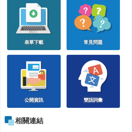
注
射
預
防
針
表單下載
常見問題
口
罩
回
首
頁
網
站
公開資訊
雙語詞彙
導
覽
相關連結
新
竹