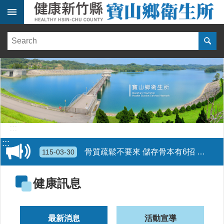
跳到主要內容區塊
:::
健
康
訊
息
單
位
簡
介
:::
便
:::
民
骨質疏鬆不要來 儲存骨本有6招 第一招均衡飲食 第二招適度運動 第三招防止跌倒 第四招戒菸限酒 第五招早期檢查 第六招適度日曬
115-03-30
服
務
~新竹縣政府衛生局邀請您的寶貝加入幼兒專責醫師制度計畫，讓幼兒專責醫師與您「童」行~新竹縣政府衛生局 諮詢專線03-5518160 分機261 林小姐、分機266歐小姐
115-02-11
健康訊息
醫
療
更年期 護心5要訣~健康體重 均衡飲食 規律運動 放鬆舒緩 無菸樂活~遠離心血管疾病風險!
115-02-10
資
最新消息
活動宣導
源