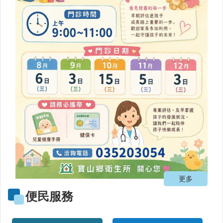
公
益
勸
募
條
例
第
6
條
第
1
項
定
期
公
開
更多
徵
信
便民服務
疫
苗