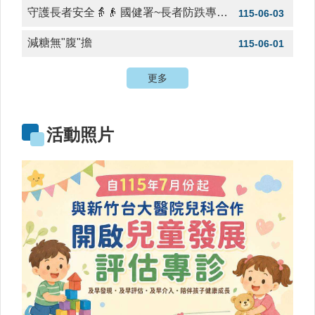
規
守護長者安全👵👴 國健署~長者防跌專區 守護您的健康與幸福!
115-06-03
查
詢
減糖無"腹"擔
115-06-01
網
更多
站
連
結
活動照片
相
關
連
結
健
康
運
動
飲
食
專
區