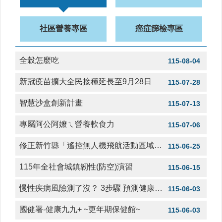
更年期不是健康的轉折點，而是「重新照顧自己的開始」均衡飲食是預防骨質疏鬆的重要關鍵，建議攝取足夠的鈣質、維生素D與優質蛋白質，以維持骨骼健康
115-03-30
社
區
社區營養專區
癌症篩檢專區
資
防跌大補帖 掌握日常防跌「5」撇步!第一步充足營養 第二步規律運動 第三步安全居家環境 第四步用藥安全 第五步合適穿著
115-03-30
源
全榖怎麼吃
115-08-04
門
診
新冠疫苗擴大全民接種延長至9月28日
115-07-28
時
間
智慧沙盒創新計畫
115-07-13
表
專屬阿公阿嬤ㄟ營養軟食力
115-07-06
預
防
修正新竹縣「遙控無人機飛航活動區域、時間及其他管理事項」公告事宜
與
115-06-25
注
115年全社會城鎮韌性(防空)演習
射
115-06-15
時
間
慢性疾病風險測了沒？ 3步驟 預測健康保平安！
115-06-03
表
國健署-健康九九+ ~更年期保健館~
115-06-03
法