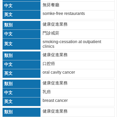
規
無菸餐廳
查
somke-free restaurants
詢
網
健康促進業務
站
門診戒菸
連
結
smoking-cessation at outpatient
clinics
相
健康促進業務
關
連
口腔癌
結
oral cavity cancer
健
康
健康促進業務
運
乳癌
動
飲
breast cancer
食
專
健康促進業務
區