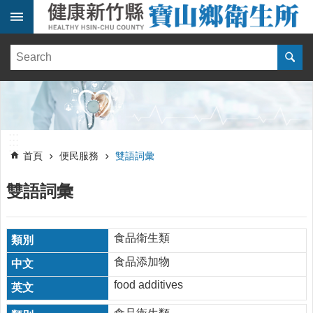
跳到主要內容區塊
:::
健
康
訊
息
單
:::
位
:::
簡
首頁
便民服務
雙語詞彙
介
雙語詞彙
便
民
服
務
食品衛生類
食品添加物
醫
療
food additives
資
源