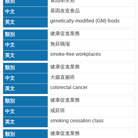
食品衛生類
社
基因改造食品
區
genetically-modified (GM) foods
資
源
健康促進業務
門
無菸職場
診
時
smoke-free workplaces
間
表
健康促進業務
大腸直腸癌
預
防
colorectal cancer
與
注
健康促進業務
射
時
戒菸班
間
smoking cessation class
表
健康促進業務
法