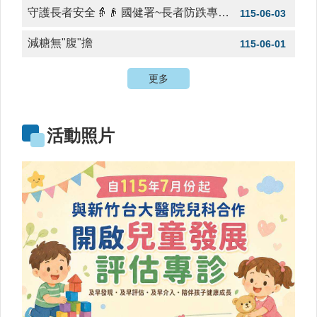
規
守護長者安全👵👴 國健署~長者防跌專區 守護您的健康與幸福!
115-06-03
查
詢
減糖無"腹"擔
115-06-01
網
更多
站
連
結
活動照片
相
關
連
結
健
康
運
動
飲
食
專
區