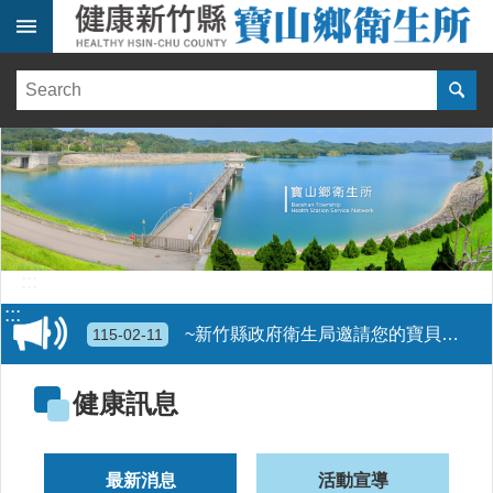
跳到主要內容區塊
:::
健
康
訊
息
單
位
簡
介
:::
便
:::
民
~新竹縣政府衛生局邀請您的寶貝加入幼兒專責醫師制度計畫，讓幼兒專責醫師與您「童」行~新竹縣政府衛生局 諮詢專線03-5518160 分機261 林小姐、分機266歐小姐
115-02-11
服
務
更年期 護心5要訣~健康體重 均衡飲食 規律運動 放鬆舒緩 無菸樂活~遠離心血管疾病風險!
115-02-10
健康訊息
醫
療
更年期不是健康的轉折點，而是「重新照顧自己的開始」均衡飲食是預防骨質疏鬆的重要關鍵，建議攝取足夠的鈣質、維生素D與優質蛋白質，以維持骨骼健康
115-03-30
資
最新消息
活動宣導
源